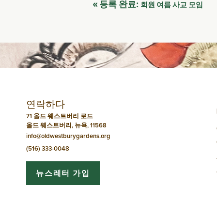
이
«
등록 완료:
회원 여름 사교 모임
벤
트
네
비
연락하다
게
71 올드 웨스트버리 로드
올드 웨스트버리, 뉴욕, 11568
이
info@oldwestburygardens.org
션
(516) 333-0048
뉴스레터 가입