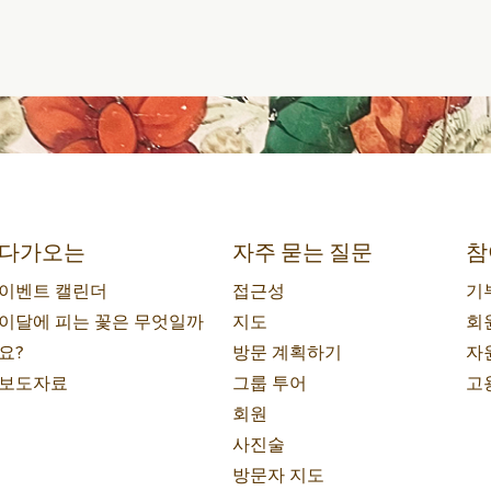
다가오는
자주 묻는 질문
참
이벤트 캘린더
접근성
기
이달에 피는 꽃은 무엇일까
지도
회
요?
방문 계획하기
자
보도자료
그룹 투어
고
회원
사진술
방문자 지도