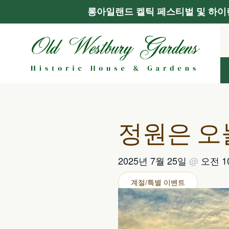
롱아일랜드 켈틱 페스티벌 및 하이랜
콘
텐
츠
로
건
너
뛰
기
정원은 오
2025년 7월 25일
@
오전 
계절/특별 이벤트