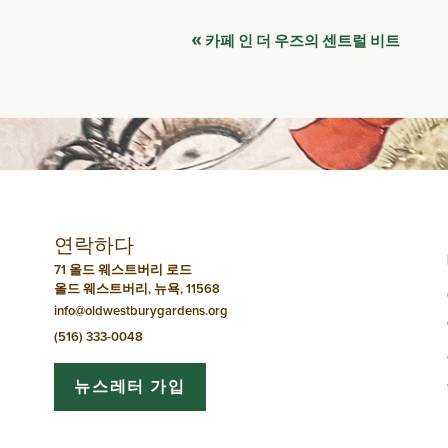
이
«
카페 인 더 우즈의 센트럴 비트
벤
트
네
비
연락하다
게
71 올드 웨스트버리 로드
올드 웨스트버리, 뉴욕, 11568
이
info@oldwestburygardens.org
션
(516) 333-0048
뉴스레터 가입