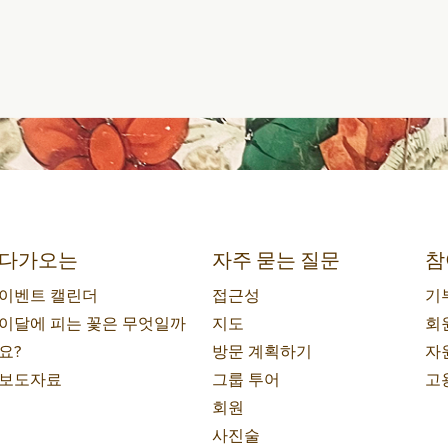
다가오는
자주 묻는 질문
참
이벤트 캘린더
접근성
기
이달에 피는 꽃은 무엇일까
지도
회
요?
방문 계획하기
자
보도자료
그룹 투어
고
회원
사진술