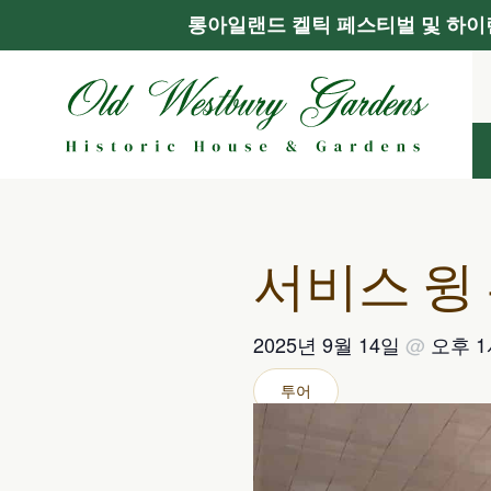
롱아일랜드 켈틱 페스티벌 및 하이랜
콘
텐
츠
로
건
너
뛰
기
서비스 윙
2025년 9월 14일
@
오후 1
투어