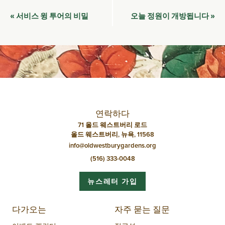
이
서비스 윙 투어의 비밀
오늘 정원이 개방됩니다
«
»
벤
트
네
비
게
이
연락하다
션
71 올드 웨스트버리 로드
올드 웨스트버리, 뉴욕, 11568
info@oldwestburygardens.org
(516) 333-0048
뉴스레터 가입
다가오는
자주 묻는 질문