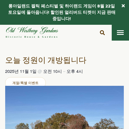
롱아일랜드 켈틱 페스티벌 및 하이랜드 게임이 8월 22일
토요일에 돌아옵니다! 할인된 얼리버드 티켓이 지금 판매
중입니다!
콘
텐
츠
로
건
오늘 정원이 개방됩니다
너
뛰
2025년 11월 1일
@
오전 10시
–
오후 4시
기
계절/특별 이벤트