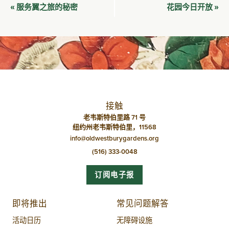
活
服务翼之旅的秘密
花园今日开放
«
»
动
导
航
接触
老韦斯特伯里路 71 号
纽约州老韦斯特伯里，11568
info@oldwestburygardens.org
(516) 333-0048
订阅电子报
即将推出
常见问题解答
活动日历
无障碍设施