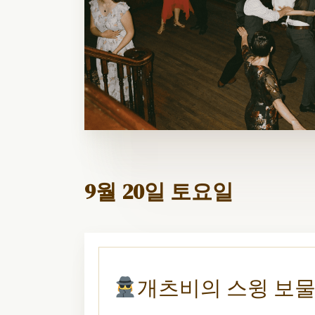
9월 20일 토요일
개츠비의 스윙 보물