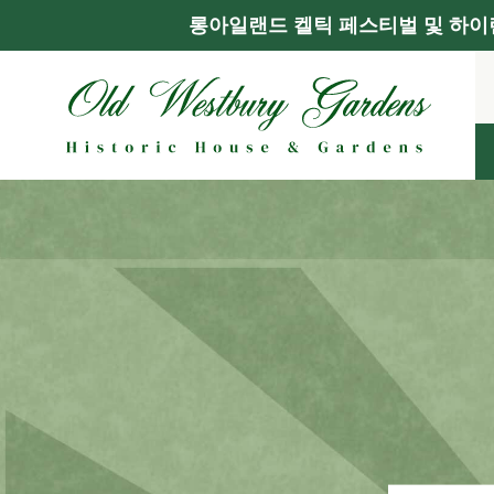
롱아일랜드 켈틱 페스티벌 및 하이랜
콘
텐
츠
로
건
너
뛰
기