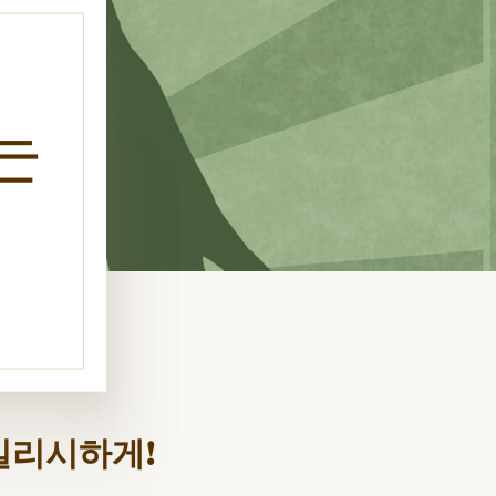
는
일리시하게!