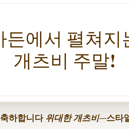
가든에서 펼쳐지
개츠비 주말!
을 축하합니다
위대한 개츠비
—스타