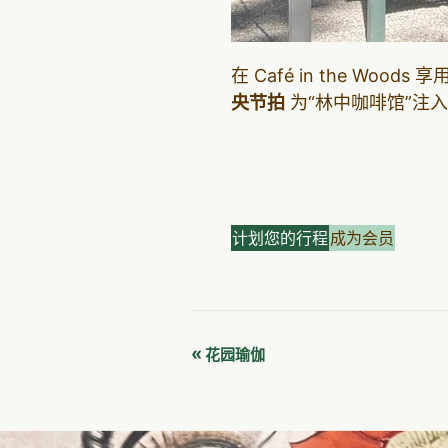
在 Café in the W
央节拍
为“林中咖啡馆”注
计划您的行程
成为会员
活
«
花园瑜伽
动