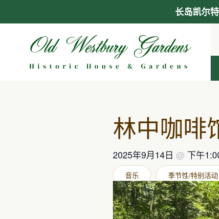
长岛凯尔特
跳
至
内
容
林中咖啡
2025年9月14日
@
下午1:0
音乐
季节性/特别活动