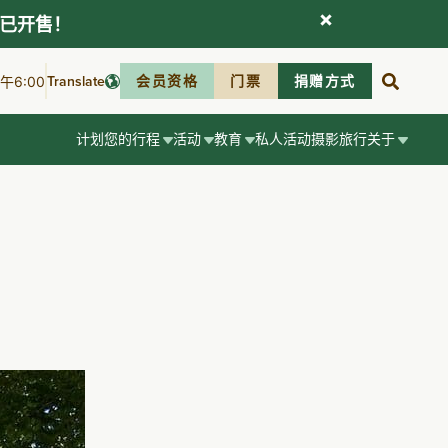
现已开售！
Translate
会员资格
门票
捐赠方式
6:00
计划您的行程
活动
教育
私人活动
摄影
旅行
关于