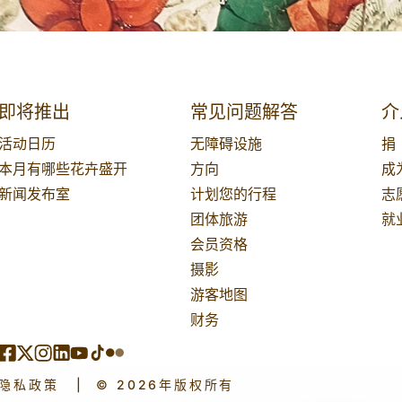
即将推出
常见问题解答
介
活动日历
无障碍设施
捐
本月有哪些花卉盛开
方向
成
新闻发布室
计划您的行程
志
团体旅游
就
会员资格
摄影
游客地图
财务
隐私政策
|
© 2026年版权所有