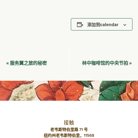
添加到calendar
活
服务翼之旅的秘密
林中咖啡馆的中央节拍
«
»
动
导
航
接触
老韦斯特伯里路 71 号
纽约州老韦斯特伯里，11568