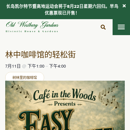
长岛凯尔特节暨高地运动会将于8月22日星期六回归。早鸟
优惠票现已开售！
跳
至
内
容
林中咖啡馆的轻松街
7月11日
@
下午1:00
–
下午4:00
树林里的咖啡馆