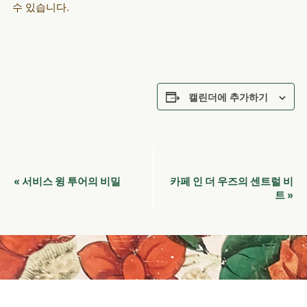
수 있습니다.
캘린더에 추가하기
이
서비스 윙 투어의 비밀
카페 인 더 우즈의 센트럴 비
«
벤
트
»
트
네
비
게
이