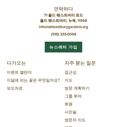
션
연락하다
71 올드 웨스트버리 로드
올드 웨스트버리, 뉴욕, 11568
info@oldwestburygardens.org
(516) 333-0048
뉴스레터 가입
다가오는
자주 묻는 질문
이벤트 캘린더
접근성
이달에 피는 꽃은 무엇일까요?
지도
보도자료
방문 계획하기
그룹 투어
회원
사진술
방문자 지도