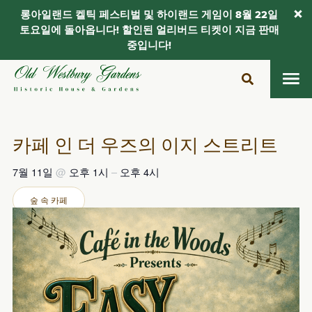
롱아일랜드 켈틱 페스티벌 및 하이랜드 게임이 8월 22일
토요일에 돌아옵니다! 할인된 얼리버드 티켓이 지금 판매
중입니다!
콘
텐
츠
로
건
카페 인 더 우즈의 이지 스트리트
너
뛰
7월 11일
@
오후 1시
–
오후 4시
기
숲 속 카페