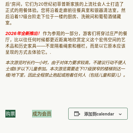
后”房间，它们为20世纪初菲普斯家族的上流社会人士打造了
正式的用餐体验。您将沿着走廊前往餐具室和银器清洁室，然
后沿着17级台阶走下位于一楼的厨房、洗碗间和葡萄酒储藏
室。
2026年全新推出！
作为参观的一部分，游客们将穿过庄严的餐
厅，比以往任何时候都更近距离地欣赏定义这个宏伟空间的艺
术品和历史家具——不是隔着绳索和栅栏，而是以它原本应该
呈现的方式去体验它。.
本次游览时长约一小时，由于对体力要求较高，不建议行动不便人
士或8岁以下儿童参加。本次游览需要走下17级狭窄的楼梯到达一
楼/地下室，因此全程禁止抱起或抱着任何人（包括儿童和婴儿）。
购票
成为会员
添加到calendar