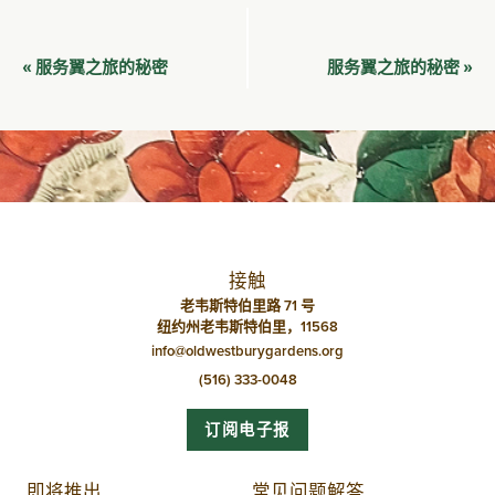
活
服务翼之旅的秘密
服务翼之旅的秘密
«
»
动
导
航
接触
老韦斯特伯里路 71 号
纽约州老韦斯特伯里，11568
info@oldwestburygardens.org
(516) 333-0048
订阅电子报
即将推出
常见问题解答