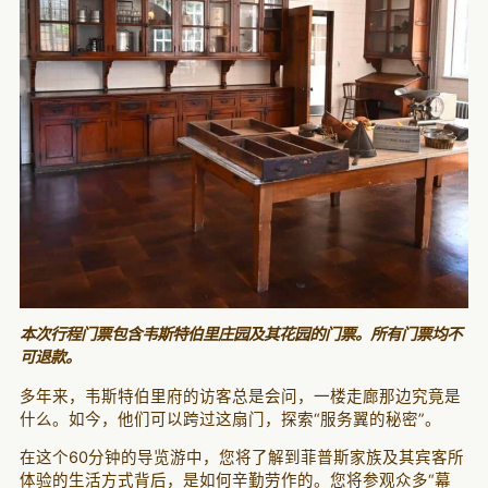
本次行程门票包含韦斯特伯里庄园及其花园的门票。所有门票均不
可退款。
多年来，韦斯特伯里府的访客总是会问，一楼走廊那边究竟是
什么。如今，他们可以跨过这扇门，探索“服务翼的秘密”。
在这个60分钟的导览游中，您将了解到菲普斯家族及其宾客所
体验的生活方式背后，是如何辛勤劳作的。您将参观众多“幕