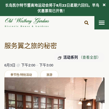
长岛凯尔特节暨高地运动会将于8月22日星期六回归。早鸟
优惠票现已开售！
跳
至
内
容
服务翼之旅的秘密
（查看全部）
活动系列
6月3日
@
下午2:00
–
下午3:00
季节性/特别活动
旅游