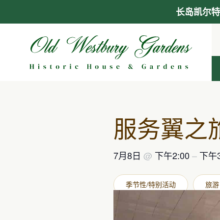
长岛凯尔特
跳
至
内
容
服务翼之
7月8日
@
下午2:00
–
下午3
季节性/特别活动
旅游