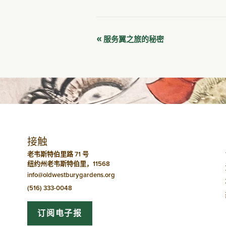
活
«
服务翼之旅的秘密
动
导
航
接触
老韦斯特伯里路 71 号
纽约州老韦斯特伯里，11568
info@oldwestburygardens.org
(516) 333-0048
订阅电子报