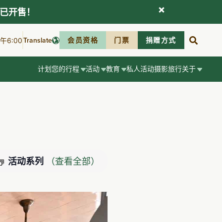
现已开售！
Translate
会员资格
门票
捐赠方式
6:00
计划您的行程
活动
教育
私人活动
摄影
旅行
关于
（查看全部）
活动系列