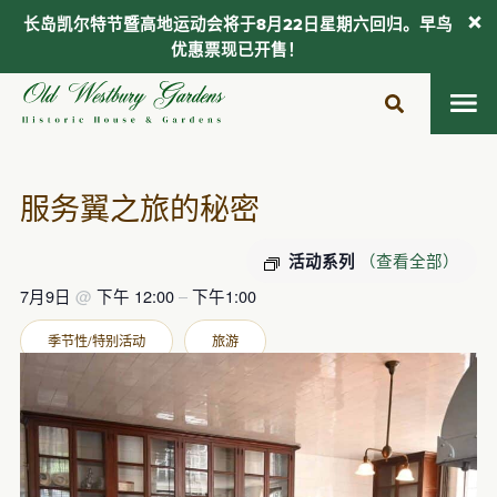
长岛凯尔特节暨高地运动会将于8月22日星期六回归。早鸟
优惠票现已开售！
跳
至
内
容
服务翼之旅的秘密
（查看全部）
活动系列
7月9日
@
下午 12:00
–
下午1:00
季节性/特别活动
旅游