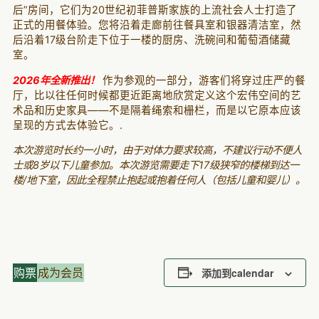
后”房间，它们为20世纪初菲普斯家族的上流社会人士打造了
正式的用餐体验。您将沿着走廊前往餐具室和银器清洁室，然
后沿着17级台阶走下位于一楼的厨房、洗碗间和葡萄酒储藏
室。
2026年全新推出！
作为参观的一部分，游客们将穿过庄严的餐
厅，比以往任何时候都更近距离地欣赏定义这个宏伟空间的艺
术品和历史家具——不是隔着绳索和栅栏，而是以它原本应该
呈现的方式去体验它。.
本次游览时长约一小时，由于对体力要求较高，不建议行动不便人
士或8岁以下儿童参加。本次游览需要走下17级狭窄的楼梯到达一
楼/地下室，因此全程禁止抱起或抱着任何人（包括儿童和婴儿）。
购票
成为会员
添加到calendar