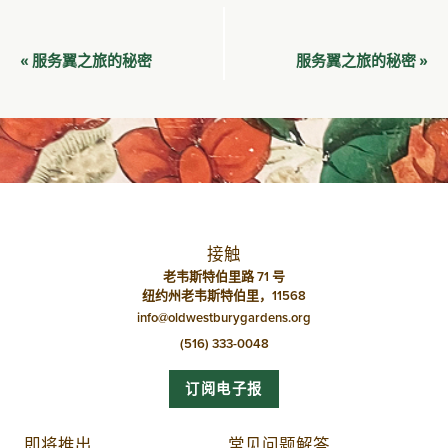
活
服务翼之旅的秘密
服务翼之旅的秘密
«
»
动
导
航
接触
老韦斯特伯里路 71 号
纽约州老韦斯特伯里，11568
info@oldwestburygardens.org
(516) 333-0048
订阅电子报
即将推出
常见问题解答