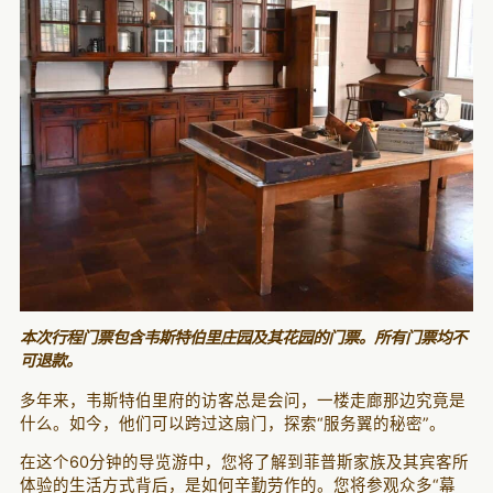
本次行程门票包含韦斯特伯里庄园及其花园的门票。所有门票均不
可退款。
多年来，韦斯特伯里府的访客总是会问，一楼走廊那边究竟是
什么。如今，他们可以跨过这扇门，探索“服务翼的秘密”。
在这个60分钟的导览游中，您将了解到菲普斯家族及其宾客所
体验的生活方式背后，是如何辛勤劳作的。您将参观众多“幕