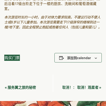
后沿着17级台阶走下位于一楼的厨房、洗碗间和葡萄酒储藏
室。
本次游览时长约一小时，由于对体力要求较高，不建议行动不便人
士或8岁以下儿童参加。本次游览需要走下17级狭窄的楼梯到达一
楼/地下室，因此全程禁止抱起或抱着任何人（包括儿童和婴儿）。
购买门票
添加到calendar
活
服务翼之旅的秘密
取消！观星者
«
取消！：
»
动
导