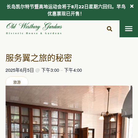
长岛凯尔特节暨高地运动会将于8月22日星期六回归。早鸟
优惠票现已开售！
跳
至
内
容
服务翼之旅的秘密
2025年6月5日
@
下午3:00
–
下午4:00
旅游