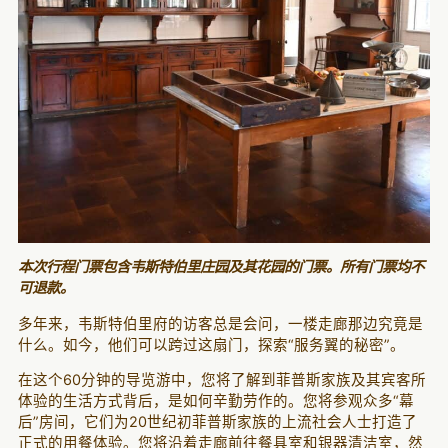
本次行程门票包含韦斯特伯里庄园及其花园的门票。所有门票均不
可退款。
多年来，韦斯特伯里府的访客总是会问，一楼走廊那边究竟是
什么。如今，他们可以跨过这扇门，探索“服务翼的秘密”。
在这个60分钟的导览游中，您将了解到菲普斯家族及其宾客所
体验的生活方式背后，是如何辛勤劳作的。您将参观众多“幕
后”房间，它们为20世纪初菲普斯家族的上流社会人士打造了
正式的用餐体验。您将沿着走廊前往餐具室和银器清洁室，然