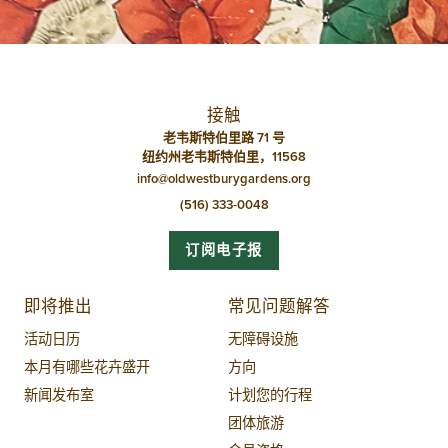
航
接触
老韦斯特伯里路 71 号
纽约州老韦斯特伯里，11568
info@oldwestburygardens.org
(516) 333-0048
订阅电子报
即将推出
常见问题解答
活动日历
无障碍设施
本月有哪些花卉盛开
方向
新闻发布室
计划您的行程
团体旅游