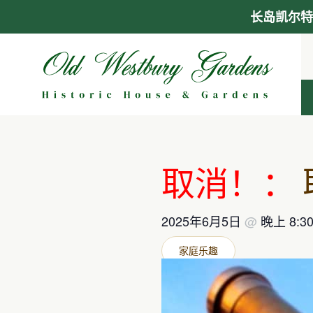
长岛凯尔特
跳
至
内
容
取消！：
2025年6月5日
@
晚上 8:3
家庭乐趣