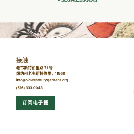
活
动
导
航
接触
老韦斯特伯里路 71 号
纽约州老韦斯特伯里，11568
info@oldwestburygardens.org
(516) 333-0048
订阅电子报