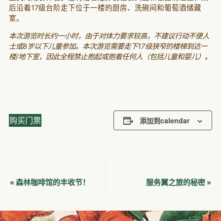
后沿着17级台阶走下位于一楼的厨房、洗碗间和葡萄酒储藏
室。
本次游览时长约一小时，由于对体力要求较高，不建议行动不便人
士或8岁以下儿童参加。本次游览需要走下17级狭窄的楼梯到达一
楼/地下室，因此全程禁止抱起或抱着任何人（包括儿童和婴儿）。
购买门票
添加到calendar
活
森林咖啡馆的丰收节！
服务翼之旅的秘密
«
»
动
导