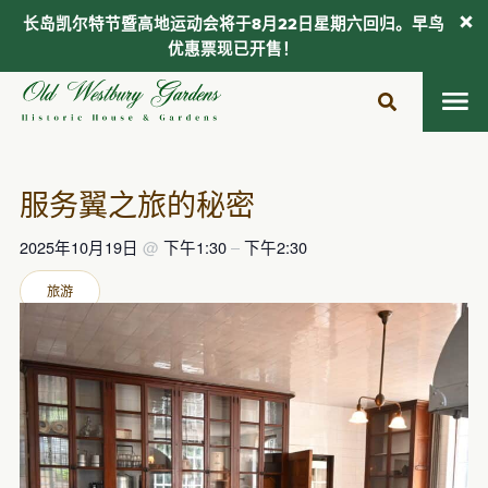
长岛凯尔特节暨高地运动会将于8月22日星期六回归。早鸟
优惠票现已开售！
跳
至
内
容
服务翼之旅的秘密
2025年10月19日
@
下午1:30
–
下午2:30
旅游