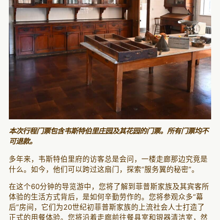
本次行程门票包含韦斯特伯里庄园及其花园的门票。所有门票均不
可退款。
多年来，韦斯特伯里府的访客总是会问，一楼走廊那边究竟是
什么。如今，他们可以跨过这扇门，探索“服务翼的秘密”。
在这个60分钟的导览游中，您将了解到菲普斯家族及其宾客所
体验的生活方式背后，是如何辛勤劳作的。您将参观众多“幕
后”房间，它们为20世纪初菲普斯家族的上流社会人士打造了
正式的用餐体验。您将沿着走廊前往餐具室和银器清洁室，然