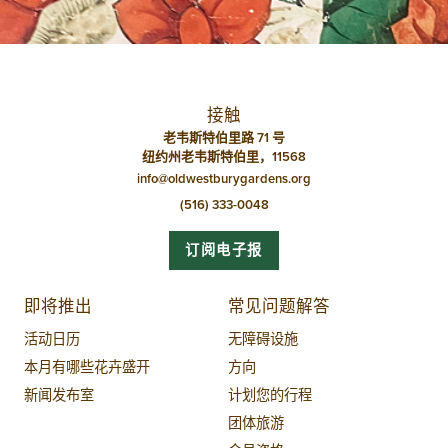
航
接触
老韦斯特伯里路 71 号
纽约州老韦斯特伯里，11568
info@oldwestburygardens.org
(516) 333-0048
订阅电子报
即将推出
常见问题解答
活动日历
无障碍设施
本月有哪些花卉盛开
方向
新闻发布室
计划您的行程
团体旅游