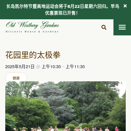
长岛凯尔特节暨高地运动会将于8月22日星期六回归。早鸟
优惠票现已开售！
跳
至
内
容
花园里的太极拳
2025年5月21日
@
上午10:30
–
上午11:30
健康