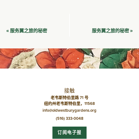
活
服务翼之旅的秘密
服务翼之旅的秘密
«
»
动
导
航
接触
老韦斯特伯里路 71 号
纽约州老韦斯特伯里，11568
info@oldwestburygardens.org
(516) 333-0048
订阅电子报