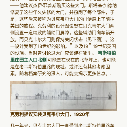
——他建议杰伊·菲普斯购买这些大门。斯塔基·加德纳
修复了这些年久失修的大门，并粉刷了每个部件，于
是，这些后来被称为贝克韦尔大门的门便踏上了前往
美国的旅程。克劳利的设计图设想在贝克韦尔大门两
侧设置一道精致的辅助门屏障，这些辅助门向车辆开
放，而贝克韦尔大门则保持关闭状态（见下图）。这
日
日
一设计受到了18世纪的影响。
以及19
19世纪英国
的设施。当时曾讨论过大门应该建在哪里。
韦斯特伯
里庄园主入口北侧
可能是在现在的北草坪上，也可能
是在老韦斯特伯里路的现址。或许还有其他考虑因
素，随着档案研究的深入，可能会揭示更多信息。.
克劳利提议安装贝克韦尔大门，1920年
几十年来，贝克韦尔大门一直受到老韦斯特伯里路车