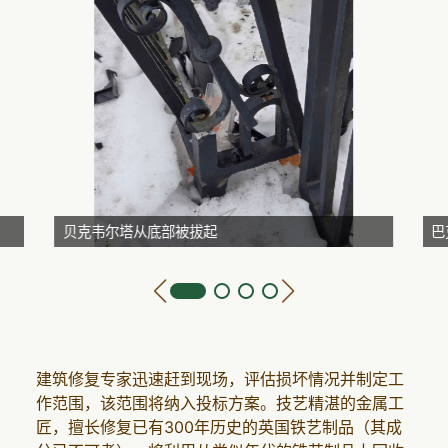
贝克韦尔塔从底部被拔起
巴
建筑修复专家迅速赶到现场，评估损坏情况并制定工
作范围，该范围将纳入投标方案。技艺精湛的金属工
匠，擅长修复已有300年历史的英国铁艺制品（其成