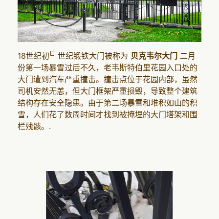
日
18世纪初
世纪锻铁大门被称为
贝克韦尔大门
二月
份第一场暴雪过后不久，老韦斯特伯里花园入口处的
大门遭到汽车严重撞击。撞击点位于花园内部，虽然
司机安然无恙，但大门框架严重损毁，导致整个建筑
结构存在安全隐患。由于第二场暴雪和堆积如山的积
雪，人们花了数周时间才找到被掩埋的大门塔架和围
栏残骸。.