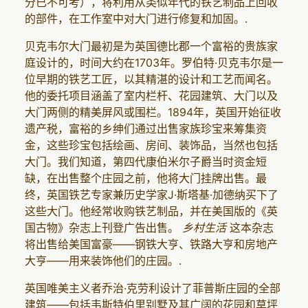
分已不可考），将利用从类似年代的铁艺制品上回收
的部件，在工作室中对大门进行修复和加固。.
贝克韦尔大门最初是为英国德比郡一个富裕的贵族家
庭设计的，时间大约在1703年。罗伯特·贝克韦尔是一
位早期的铁艺工匠，以其精湛的设计和工艺而闻名。
他的委托项目涵盖了室内栏杆、花园建筑、大门以及
大门两侧的精美屏风或围栏。1894年，英国开始征收
遗产税，富裕的乡绅们通过出售家族珍宝来筹集资
金，这些珍宝包括绘画、房间、装饰品，当然也包括
大门。我们知道，第四代康伯米尔子爵当时资金短
缺，在出售整个庄园之前，他将大门挂牌出售。最
终，英国铁艺专家兼历史学家J·斯塔基·加德纳买下了
这些大门。他经常收购铁艺制品，并在美国版的《英
国古物》杂志上刊登广告出售。
乡村生活
这本杂志
将出售给美国富豪——钢铁大亨、铁路大亨和房地产
大亨——用来装饰他们的庄园。.
英国唯美主义者乔治·克劳利设计了菲普斯庄园的全部
建筑——包括韦斯特伯里别墅及其广阔的花园和草坪