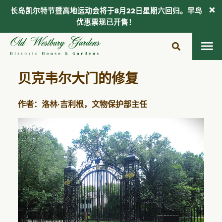
长岛凯尔特节暨高地运动会将于8月22日星期六回归。早鸟
优惠票现已开售！
跳
至
内
容
贝克韦尔大门的修复
作者：洛林·吉利根，文物保护部主任