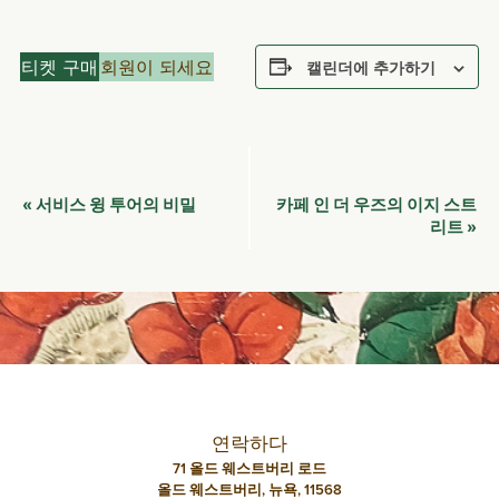
티켓 구매
회원이 되세요
캘린더에 추가하기
이
서비스 윙 투어의 비밀
카페 인 더 우즈의 이지 스트
«
벤
리트
»
트
네
비
게
이
션
연락하다
71 올드 웨스트버리 로드
올드 웨스트버리, 뉴욕, 11568