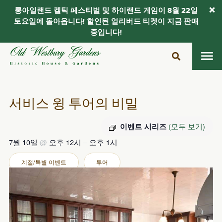
롱아일랜드 켈틱 페스티벌 및 하이랜드 게임이 8월 22일
토요일에 돌아옵니다! 할인된 얼리버드 티켓이 지금 판매
중입니다!
콘
텐
츠
로
건
서비스 윙 투어의 비밀
너
뛰
(모두 보기)
이벤트 시리즈
기
7월 10일
@
오후 12시
–
오후 1시
계절/특별 이벤트
투어