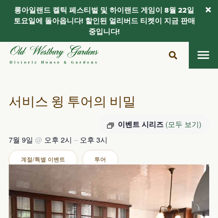
롱아일랜드 켈틱 페스티벌 및 하이랜드 게임이 8월 22일
토요일에 돌아옵니다! 할인된 얼리버드 티켓이 지금 판매
중입니다!
콘
텐
츠
로
건
서비스 윙 투어의 비밀
너
뛰
(모두 보기)
이벤트 시리즈
기
7월 9일
@
오후 2시
–
오후 3시
계절/특별 이벤트
투어