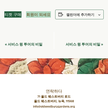
티켓 구매
회원이 되세요
캘린더에 추가하기
이
서비스 윙 투어의 비밀
서비스 윙 투어의 비밀
«
»
벤
트
네
비
게
이
연락하다
션
71 올드 웨스트버리 로드
올드 웨스트버리, 뉴욕, 11568
info@oldwestburygardens.org