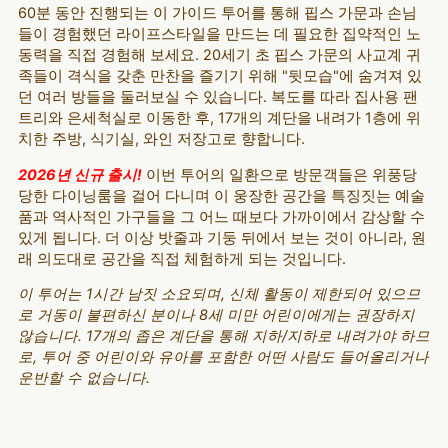
60분 동안 진행되는 이 가이드 투어를 통해 핍스 가문과 손님
들이 경험했던 라이프스타일을 만드는 데 필요한 집약적인 노
동력을 직접 경험해 보세요. 20세기 초 핍스 가문의 사교계 귀
족들이 격식을 갖춘 만찬을 즐기기 위해 "뒷모습"에 숨겨져 있
던 여러 방들을 둘러보실 수 있습니다. 복도를 따라 집사용 팬
트리와 은세척실로 이동한 후, 17개의 계단을 내려가 1층에 위
치한 주방, 식기실, 와인 저장고로 향합니다.
2026년 신규 출시!
이번 투어의 일환으로 방문객들은 위풍당
당한 다이닝룸을 걸어 다니며 이 웅장한 공간을 특징짓는 예술
품과 역사적인 가구들을 그 어느 때보다 가까이에서 감상할 수
있게 됩니다. 더 이상 밧줄과 기둥 뒤에서 보는 것이 아니라, 원
래 의도대로 공간을 직접 체험하게 되는 것입니다.
이 투어는 1시간 남짓 소요되며, 신체 활동이 제한되어 있으므
로 거동이 불편하신 분이나 8세 미만 어린이에게는 권장하지
않습니다. 17개의 좁은 계단을 통해 지하/지하로 내려가야 하므
로, 투어 중 어린이와 유아를 포함한 어떤 사람도 들어올리거나
운반할 수 없습니다.