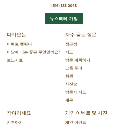
(516) 333-0048
뉴스레터 가입
다가오는
자주 묻는 질문
이벤트 캘린더
접근성
이달에 피는 꽃은 무엇일까요?
지도
보도자료
방문 계획하기
그룹 투어
회원
사진술
방문자 지도
재무
참여하세요
개인 이벤트 및 사진
기부하기
개인 이벤트