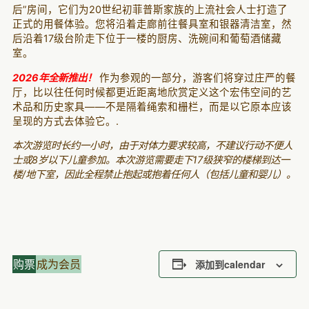
后”房间，它们为20世纪初菲普斯家族的上流社会人士打造了
正式的用餐体验。您将沿着走廊前往餐具室和银器清洁室，然
后沿着17级台阶走下位于一楼的厨房、洗碗间和葡萄酒储藏
室。
2026年全新推出！
作为参观的一部分，游客们将穿过庄严的餐
厅，比以往任何时候都更近距离地欣赏定义这个宏伟空间的艺
术品和历史家具——不是隔着绳索和栅栏，而是以它原本应该
呈现的方式去体验它。.
本次游览时长约一小时，由于对体力要求较高，不建议行动不便人
士或8岁以下儿童参加。本次游览需要走下17级狭窄的楼梯到达一
楼/地下室，因此全程禁止抱起或抱着任何人（包括儿童和婴儿）。
购票
成为会员
添加到calendar