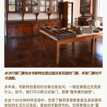
本次行程门票包含韦斯特伯里庄园及其花园的门票。所有门票均不
可退款。
多年来，韦斯特伯里府的访客总是会问，一楼走廊那边究竟是
什么。如今，他们可以跨过这扇门，探索“服务翼的秘密”。
在这个60分钟的导览游中，您将了解到菲普斯家族及其宾客所
体验的生活方式背后，是如何辛勤劳作的。您将参观众多“幕