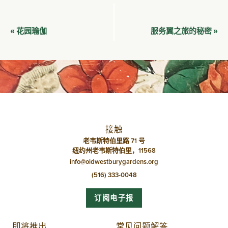
活
花园瑜伽
服务翼之旅的秘密
«
»
动
导
航
接触
老韦斯特伯里路 71 号
纽约州老韦斯特伯里，11568
info@oldwestburygardens.org
(516) 333-0048
订阅电子报
即将推出
常见问题解答