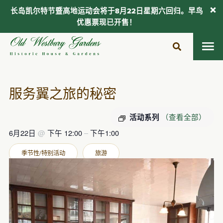
长岛凯尔特节暨高地运动会将于8月22日星期六回归。早鸟
优惠票现已开售！
跳
至
内
容
服务翼之旅的秘密
（查看全部）
活动系列
6月22日
@
下午 12:00
–
下午1:00
季节性/特别活动
旅游