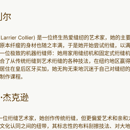
利尔
e Larrier Collier) 是一位终生热爱缝纫的艺术家，
原本纤瘦的身材也随之丰满，于是她开始尝试绗缝，以
一位极致的机器绗缝师：她用家用缝纫机和固定式绗缝
合了从传统绗缝到艺术绗缝的各种技法，在纽约地区赢
居住在皇后区牙买加，她无拘无束地沉迷于自己对缝纫
制作课程。
·杰克逊
是一位绗缝艺术家，她创作传统绗缝，但更偏爱艺术和亲和
文化认同之间的纽带，其标志性的布料刮擦技法、对大