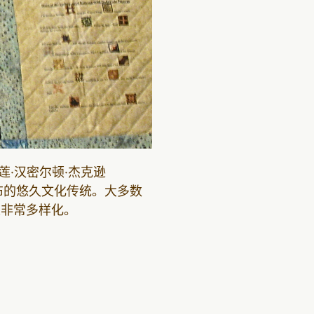
玛丽莲·汉密尔顿·杰克逊
黑人拼布的悠久文化传统。大多数
上非常多样化。