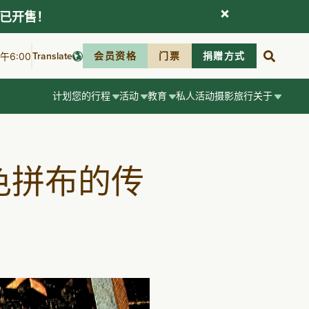
现已开售！
Translate
会员资格
门票
捐赠方式
6:00
计划您的行程
活动
教育
私人活动
摄影
旅行
关于
色拼布的传