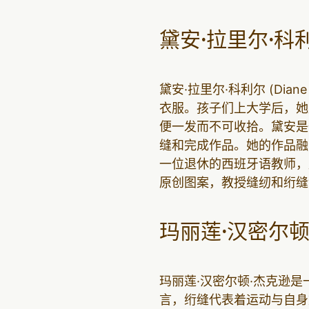
黛安·拉里尔·科
黛安·拉里尔·科利尔 (Dian
衣服。孩子们上大学后，她
便一发而不可收拾。黛安是
缝和完成作品。她的作品融
一位退休的西班牙语教师，
原创图案，教授缝纫和绗缝
玛丽莲·汉密尔顿
玛丽莲·汉密尔顿·杰克逊
言，绗缝代表着运动与自身