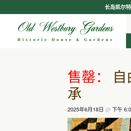
长岛凯尔特
跳
至
内
容
售罄：
自
承
2025年6月18日
@
下午 6: