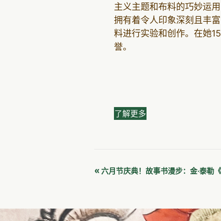
主义主题和布料的巧妙运用
拥有着令人印象深刻且丰富
料进行实验和创作。在她1
誉。
了解更多
活
«
六月节庆典！故事书漫步：金·泰勒
动
导