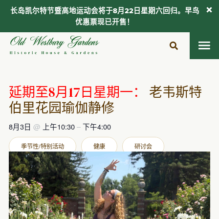
长岛凯尔特节暨高地运动会将于8月22日星期六回归。早鸟
优惠票现已开售！
跳
至
内
容
延期至8月17日星期一：
老韦斯特
伯里花园瑜伽静修
8月3日
@
上午10:30
–
下午4:00
季节性/特别活动
健康
研讨会