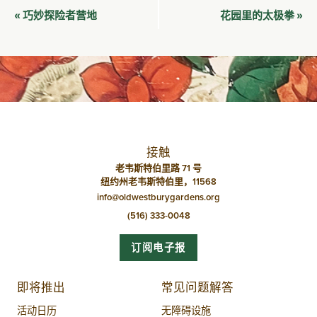
活
巧妙探险者营地
花园里的太极拳
«
»
动
导
航
接触
老韦斯特伯里路 71 号
纽约州老韦斯特伯里，11568
info@oldwestburygardens.org
(516) 333-0048
订阅电子报
即将推出
常见问题解答
活动日历
无障碍设施